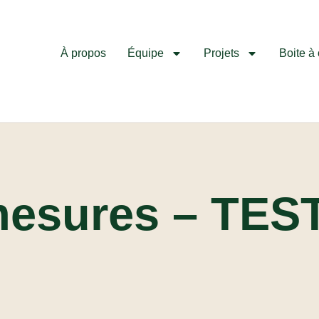
À propos
Équipe
Projets
Boite à 
mesures – TES